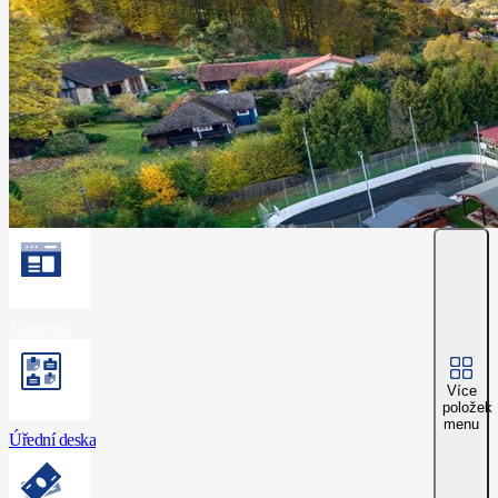
Nástěnka
Více
položek
menu
Úřední deska