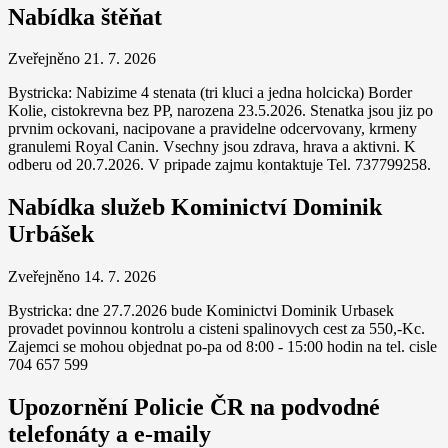
Nabídka štěňat
Zveřejněno 21. 7. 2026
Bystricka: Nabizime 4 stenata (tri kluci a jedna holcicka) Border
Kolie, cistokrevna bez PP, narozena 23.5.2026. Stenatka jsou jiz po
prvnim ockovani, nacipovane a pravidelne odcervovany, krmeny
granulemi Royal Canin. Vsechny jsou zdrava, hrava a aktivni. K
odberu od 20.7.2026. V pripade zajmu kontaktuje Tel. 737799258.
Nabídka služeb Kominictví Dominik
Urbášek
Zveřejněno 14. 7. 2026
Bystricka: dne 27.7.2026 bude Kominictvi Dominik Urbasek
provadet povinnou kontrolu a cisteni spalinovych cest za 550,-Kc.
Zajemci se mohou objednat po-pa od 8:00 - 15:00 hodin na tel. cisle
704 657 599
Upozornění Policie ČR na podvodné
telefonáty a e-maily