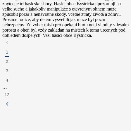
zbytecne tri hasicske sbory. Hasici obce Bystricka upozornuji na
velke sucho a jakakoliv manipulace s otevrenym ohnem muze
zpusobit pozar a nenavratne skody, vcetne ztraty zivota a zdravi.
Prosime rodice, aby detem vysvetlili jak muze byt pozar
nebezpecny. Ze vyber mista pro opekani burtu neni vhodny v lesnim
porostu a ohen byl vzdy zakladan na mistech k tomu urcenych pod
dohledem dospelych. Vasi hasici obce Bystricka.
1
2
3
4
…
12